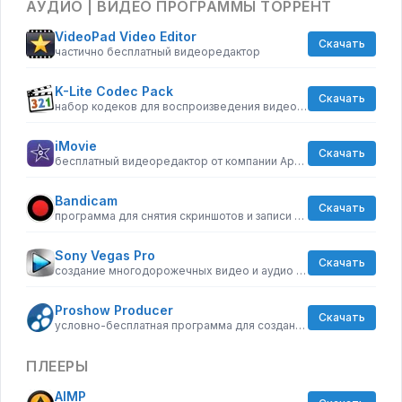
АУДИО | ВИДЕО ПРОГРАММЫ ТОРРЕНТ
VideoPad Video Editor
Скачать
частично бесплатный видеоредактор
K-Lite Codec Pack
Скачать
набор кодеков для воспроизведения видео и аудиофайлов
iMovie
Скачать
бесплатный видеоредактор от компании Apple
Bandicam
Скачать
программа для снятия скриншотов и записи видео с экрана
Sony Vegas Pro
Скачать
создание многодорожечных видео и аудио записей
Proshow Producer
Скачать
условно-бесплатная программа для создания слайд-шоу
ПЛЕЕРЫ
AIMP