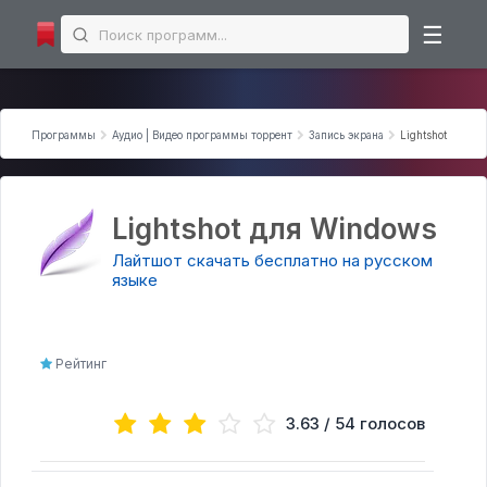
☰
Microsoft Office
Программы
Аудио | Видео программы торрент
Запись экрана
Lightshot
Microsoft Excel
Microsoft PowerPoint
Microsoft Word
Lightshot для Windows
Интернет программы
Лайтшот скачать бесплатно на русском
языке
Торрент-клиенты
Загрузчики
Мессенджеры
Рейтинг
Браузеры
Аудио | Видео программы торрент
3.63 / 54 голосов
Аудио-редакторы