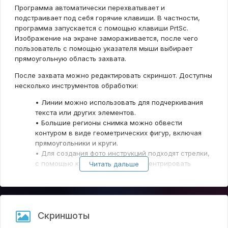
Программа автоматически перехватывает и
подстраивает под себя горячие клавиши. В частности,
программа запускается с помощью клавиши PrtSc.
Изображение на экране замораживается, после чего
пользователь с помощью указателя мыши выбирает
прямоугольную область захвата.
После захвата можно редактировать скриншот. Доступны
несколько инструментов обработки:
• Линии можно использовать для подчеркивания
текста или других элементов.
• Большие регионы снимка можно обвести
контуром в виде геометрических фигур, включая
прямоугольники и круги.
• Для создания фото инструкций подходят стрелки,
с помощью которых можно сконцентрировать
Читать дальше
внимание зрителя на отдельных элементах
рабочего стола.
При желании можно использовать контуры, линии и
стрелки разных цветов и размеров. Помимо этого можно
Скриншоты
создавать рисунки карандашом и добавлять текстовые