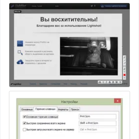
вставки.
Если этих инструментов недостаточно, можно загрузить
фото на сервер и обрабатывать там с помощью более
мощного редактора, который предлагает более широкий
функционал.
Снимок можно сохранять в нескольких форматах,
включая jpeg, png и bmp. Для этого нужно выбрать
нужную область экрана и нажать Ctrl+S.
Поделиться скриншотом с другими пользователями
можно и без сохранения на ПК. Снимки можно
моментально загружать на разные площадки:
• Официальный сайт. Программа загружает файл на
сервера Lightshot и дает пользователю короткую
ссылку доступа. При желании можно
авторизоваться на сайте и хранить историю
скриншотов.
• Социальные сети. Утилита позволяет мгновенно
создавать посты для Google+ и Twitter.
LightShot выпускается в двух вариантах: расширение для