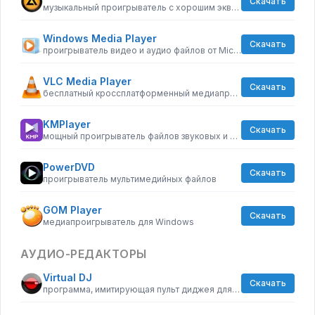
Скачать
музыкальный проигрыватель с хорошим эквалайзером
Windows Media Player
Скачать
проигрыватель видео и аудио файлов от Microsoft
VLC Media Player
Скачать
бесплатный кроссплатформенный медиапроигрыватель
KMPlayer
Скачать
мощный проигрыватель файлов звуковых и видеоформатов
PowerDVD
Скачать
проигрыватель мультимедийных файлов
GOM Player
Скачать
медиапроигрыватель для Windows
АУДИО-РЕДАКТОРЫ
Virtual DJ
Скачать
программа, имитирующая пульт диджея для микширования музыки